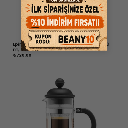
Epinox CK-600A Chemex, Ahşap Tutacaklı, 600
ml, 4 Bardak
₺
720.00