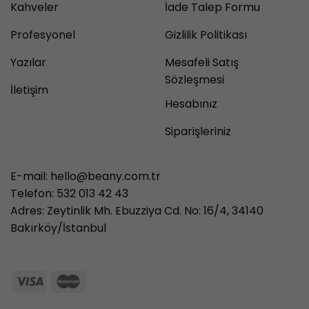
Kahveler
İade Talep Formu
Profesyonel
Gizlilik Politikası
Yazılar
Mesafeli Satış
Sözleşmesi
İletişim
Hesabınız
Siparişleriniz
E-mail:
hello@beany.com.tr
Telefon: 532 013 42 43
Adres: Zeytinlik Mh. Ebuzziya Cd. No: 16/4, 34140
Bakırköy/İstanbul
3986497851 71427321893