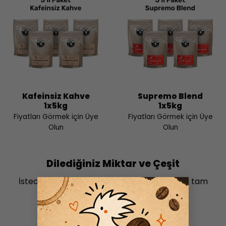
Kafeinsiz Kahve
Supremo Blend
1x5kg
1x5kg
Fiyatları Görmek için Üye
Fiyatları Görmek için Üye
Olun
Olun
Dilediğiniz Miktar ve Çeşit
İstediğiniz kilo, adet ve öğütüm seçeneğiyle tam
×
istediğiniz gibi bir kahveci…