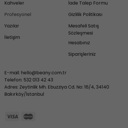
Kahveler
İade Talep Formu
Profesyonel
Gizlilik Politikası
Yazılar
Mesafeli Satış
Sözleşmesi
İletişim
Hesabınız
Siparişleriniz
E-mail:
hello@beany.com.tr
Telefon: 532 013 42 43
Adres: Zeytinlik Mh. Ebuzziya Cd. No: 16/4, 34140
Bakırköy/İstanbul
3986497851 71427321893