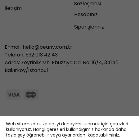
Sözleşmesi
İletişim
Hesabınız
Siparişleriniz
E-mail:
hello@beany.com.tr
Telefon: 532 013 42 43
Adres: Zeytinlik Mh. Ebuzziya Cd. No: 16/4, 34140
Bakırköy/İstanbul
3986497851 71427321893
Web sitemizde size en iyi deneyimi sunmak için çerezleri
kullanıyoruz. Hangi çerezleri kullandığımız hakkında daha
Designed By
TAZ Medya
| Copyright 2026 ©
fazla şey öğrenebilir veya ayarlardan kapatabilirsiniz.