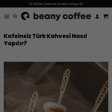
İçeriğe
📦 1500₺ Üzerinde Ücretsiz Kargo 📦
atla
Kafeinsiz Türk Kahvesi Nasıl
Yapılır?