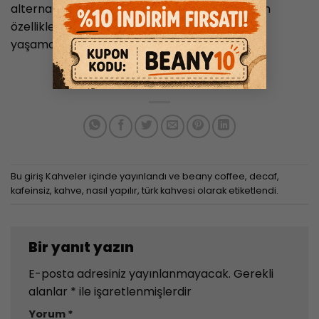
alternatiftir. Kafeinsiz Türk kahvesi, antioksidan
özelliklerini korurken, geleneksel kahve keyfini
yaşamanızı sağlar.
Bu giriş
Kahveler
içinde yayınlandı ve
beany coffee
,
decaf
,
kafeinsiz
,
kahve
,
nasıl yapılır
,
türk kahvesi
olarak etiketlendi.
Bir yanıt yazın
E-posta adresiniz yayınlanmayacak.
Gerekli
alanlar
*
ile işaretlenmişlerdir
Yorum
*