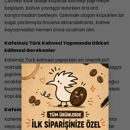
Cezveyi kısık ateşe koyarak kahveyi pişirmeye
başlayın. Kahve yavaşça ısınırken ara ara
karıştırmadan bekleyin. Üzerinde oluşan köpükleri bir
kaşık yardımıyla fincana aktarabilirsiniz. Kahve
kaynamadan hemen önce ocaktan alın.
Kafeinsiz Türk Kahvesi Yapımında Dikkat
Edilmesi Gerekenler
Kafeinsiz Türk kahvesi yaparken en önemli püf
×
noktalarından biri, kahvenin kısık ateşte ve yavaşça
pişirilmesidir. Ayrıca, kahve kaynamadan önce
ocaktan alınmalı, böylece kahve yanmadan doğru
kıvama ulaşır. Köpük seviyorsanız, cezve üzerindeki
köpükleri fincana aktarmayı unutmayın.
Kafeinsiz Türk Kahvesi İçmek Sağlıklı mı?
Kafeinsiz kahve, özellikle kafein hassasiyeti olanlar
veya uyku düzenine dikkat edenler için sağlıklı bir