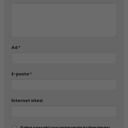
Ad
*
E-posta
*
İnternet sitesi
Daha sonraki yorumlarımda kullanılması