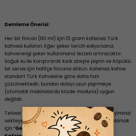
Demleme Önerisi:
Her bir fincan (60 ml) için 10 gram kafeinsiz Türk
kahvesi kullanın.
Eğer şeker tercih ediyorsanız,
kahverengi şeker kullanmanız lezzeti artıracaktır.
Soğuk su ile karıştırarak kısık ateşte pişirin ve köpüklü
bir servis için hafifçe fincana dökün. Kafeinsiz kahve
standart Türk Kahvesine göre daha hızlı
çözülmektedir, bundan dolayı uzun pişirmeye
(otomatik makinalarda közde moduna) uygun
değildir.
×
Telvesi ve yoğun köpüğü ile Türk Kahvesi deneyiminizi
sekteye uğratmayacak bu kahvenin farkını anlamak
için “
Gerçek Türk Kahvesi Keyfi İçin Doğru
Kafeinsiz Kahve Seçimi
”
blog yazımızı