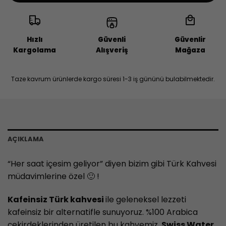
Hızlı
Güvenli
Güvenlir
Kargolama
Alışveriş
Mağaza
Taze kavrum ürünlerde kargo süresi 1-3 iş gününü bulabilmektedir.
AÇIKLAMA
“Her saat içesim geliyor” diyen bizim gibi Türk Kahvesi
müdavimlerine özel 🙂 !
Kafeinsiz Türk kahvesi
ile geleneksel lezzeti
kafeinsiz bir alternatifle sunuyoruz.
%100 Arabica
çekirdeklerinden üretilen bu kahvemiz,
Swiss Water