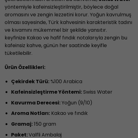
yöntemiyle kafeinsizleştirilmiştir, böylece doğal
aromasını ve zengin lezzetini korur.
Yoğun kavrulmuş
olması sayesinde, Türk kahvesinin karakteristik tadını
ve kıvamını mükemmel bir şekilde yansıtır.
keyfinize
Kakao ve hafif fındık notalarıyla zengin bu
kafeinsiz kahve, günün her saatinde keyifle
tüketilebilir.
Ürün Özellikleri:
Çekirdek Türü:
%100 Arabica
Kafeinsizleştirme Yöntemi:
Swiss Water
Kavurma Derecesi:
Yoğun (9/10)
Aroma Notları:
Kakao ve fındık
Gramaj:
150 gram
Paket:
Valfli Ambalaj