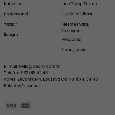
Kahveler
İade Talep Formu
Profesyonel
Gizlilik Politikası
Yazılar
Mesafeli Satış
Sözleşmesi
İletişim
Hesabınız
Siparişleriniz
E-mail:
hello@beany.com.tr
Telefon: 532 013 42 43
Adres: Zeytinlik Mh. Ebuzziya Cd. No: 16/4, 34140
Bakırköy/İstanbul
3986497851 71427321893