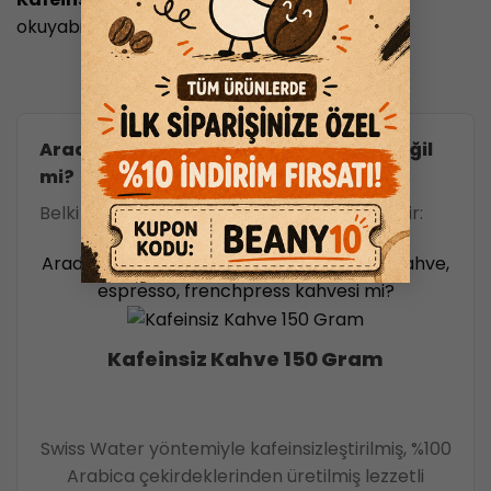
okuyabilirsiniz !
Aradığınız “Kafeinsiz Türk Kahvesi” değil
mi?
Belki de aşağıdaki ürünlerimiz ilginizi çekebilir:
Aradığınız kafeinsiz çekirdek kahve, filtre kahve,
espresso, frenchpress kahvesi mi?
Kafeinsiz Kahve 150 Gram
Swiss Water yöntemiyle kafeinsizleştirilmiş, %100
Arabica çekirdeklerinden üretilmiş lezzetli