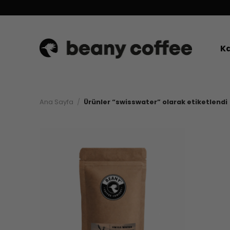
İçeriğe
atla
Ka
Ana Sayfa
/
Ürünler “swisswater” olarak etiketlendi