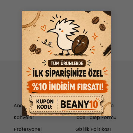
×
Anasayfa
Teslimat ve İade
Kahveler
İade Talep Formu
Profesyonel
Gizlilik Politikası