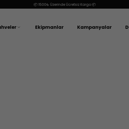
📦 1500₺ Üzerinde Ücretsiz Kargo 📦
hveler
Ekipmanlar
Kampanyalar
D