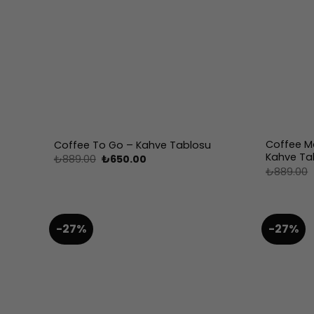
Coffee Ma
Coffee To Go – Kahve Tablosu
Kahve Ta
Orijinal
Şu
₺
889.00
₺
650.00
fiyat:
andaki
₺
889.00
₺889.00.
fiyat:
₺650.00.
-27%
-27%