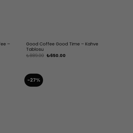
fee –
Good Coffee Good Time – Kahve
Tablosu
Orijinal
Şu
₺
889.00
₺
650.00
fiyat:
andaki
₺889.00.
fiyat:
₺650.00.
-27%