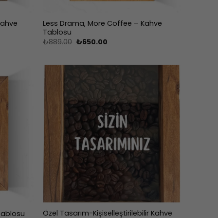
Kahve
Less Drama, More Coffee – Kahve
Tablosu
Orijinal
Şu
₺
889.00
₺
650.00
fiyat:
andaki
₺889.00.
fiyat:
₺650.00.
Özel Tasarım-Kişiselleştirilebilir Kahve
Tablosu