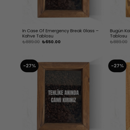
In Case Of Emergency Break Glass –
Bugün Kah
Kahve Tablosu
Tablosu
Orijinal
Şu
₺
889.00
₺
650.00
₺
889.00
fiyat:
andaki
₺889.00.
fiyat:
₺650.00.
-27%
-27%