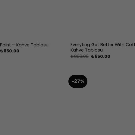
Everyting Get Better With Cof
 Point – Kahve Tablosu
Kahve Tablosu
Orijinal
Şu
₺
650.00
fiyat:
andaki
Orijinal
Şu
₺
889.00
₺
650.00
₺889.00.
fiyat:
fiyat:
andaki
₺650.00.
₺889.00.
fiyat:
₺650.00.
-27%