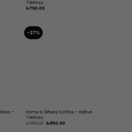
Tablosu
₺
750.00
-27%
Glass –
Home Is Where Coffee – Kahve
Tablosu
Orijinal
Şu
₺
889.00
₺
650.00
fiyat:
andaki
₺889.00.
fiyat: