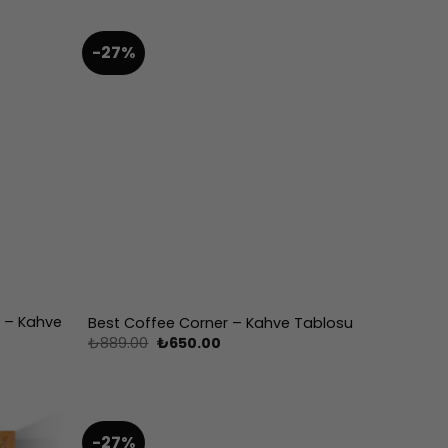
₺650.00.
-27%
 – Kahve
Best Coffee Corner – Kahve Tablosu
Orijinal
Şu
₺
889.00
₺
650.00
fiyat:
andaki
₺889.00.
fiyat:
₺650.00.
-27%