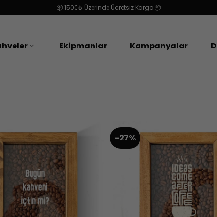
📦 1500₺ Üzerinde Ücretsiz Kargo 📦
hveler
Ekipmanlar
Kampanyalar
D
-27%