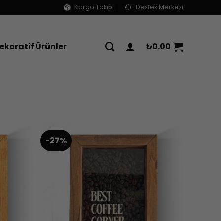
Kargo Takip
Destek Merkezi
ekoratif Ürünler
₺
0.00
-27%