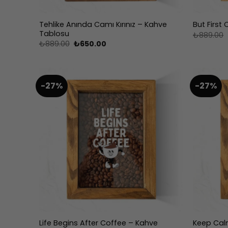
Tehlike Anında Camı Kırınız – Kahve
But First
Tablosu
₺
889.00
Orijinal
Şu
₺
889.00
₺
650.00
fiyat:
andaki
₺889.00.
fiyat:
₺650.00.
-27%
-27%
Life Begins After Coffee – Kahve
Keep Cal