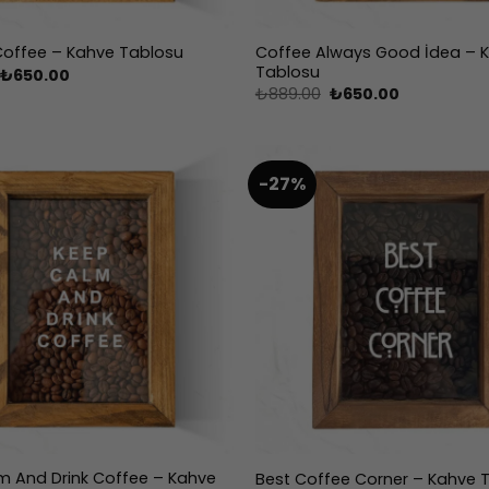
Coffee Always Good İdea – 
 Coffee – Kahve Tablosu
Tablosu
Orijinal
Şu
₺
650.00
fiyat:
andaki
Orijinal
Şu
₺
889.00
₺
650.00
₺889.00.
fiyat:
fiyat:
andaki
₺650.00.
₺889.00.
fiyat:
₺650.00.
-27%
m And Drink Coffee – Kahve
Best Coffee Corner – Kahve 