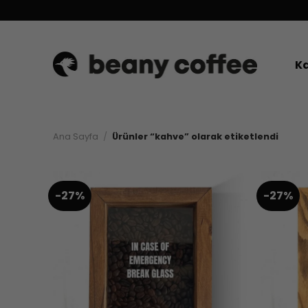
İçeriğe
atla
Ka
Ana Sayfa
/
Ürünler “kahve” olarak etiketlendi
-27%
-27%