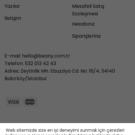
Yazılar
Mesafeli Satış
Sözleşmesi
İletişim
Hesabınız
Siparişleriniz
E-mail:
hello@beany.com.tr
Telefon: 532 013 42 43
Adres: Zeytinlik Mh. Ebuzziya Cd. No: 16/4, 34140
Bakırköy/İstanbul
3986497851 71427321893
Web sitemizde size en iyi deneyimi sunmak için çerezleri