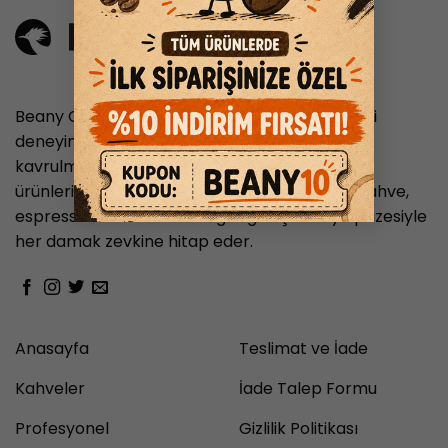
Beany Coffee, nitelikli kahve tutkunlarına en iyi
deneyimi sunmayı hedefleyen, taze ve özenle
kavrulmuş kahve çekirdekleriyle hazırlanan
ürünleriyle hizmet veren bir markadır. Filtre kahve,
espresso ve Türk kahvesi gibi geniş ürün yelpazesiyle
her damak zevkine hitap eder.
Anasayfa
Teslimat ve İade
Kahveler
İade Talep Formu
Profesyonel
Gizlilik Politikası