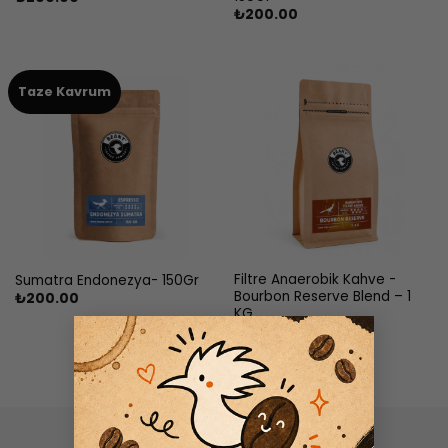
₺
200.00
Taze Kavrum
Filtre Anaerobik Kahve -
Sumatra Endonezya- 150Gr
Bourbon Reserve Blend – 1
₺
200.00
KG
×
₺
1,250.00