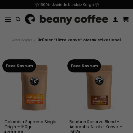
İçeriğe
📦 1500₺ Üzerinde Ücretsiz Kargo 📦
atla
Ana Sayfa
/
Ürünler “filtre kahve” olarak etiketlendi
Taze Kavrum
Taze Kavrum
Colombia Supremo Single
Bourbon Reserve Blend –
Origin – 150gr
Anaerobik Nitelikli Kahve –
150Gr
₺
200.00