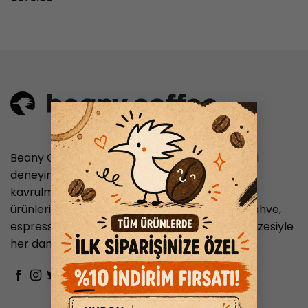
×
Beany Coffee, nitelikli kahve tutkunlarına en iyi
deneyimi sunmayı hedefleyen, taze ve özenle
kavrulmuş kahve çekirdekleriyle hazırlanan
ürünleriyle hizmet veren bir markadır. Filtre kahve,
espresso ve Türk kahvesi gibi geniş ürün yelpazesiyle
her damak zevkine hitap eder.