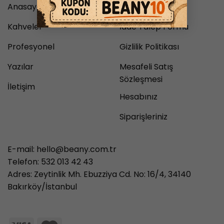
Anasayfa
Teslimat ve İade
Kahveler
İade Talep Formu
Profesyonel
Gizlilik Politikası
Yazılar
Mesafeli Satış
Sözleşmesi
İletişim
Hesabınız
Siparişleriniz
E-mail:
hello@beany.com.tr
Telefon: 532 013 42 43
Adres: Zeytinlik Mh. Ebuzziya Cd. No: 16/4, 34140
Bakırköy/İstanbul
3986497851 71427321893