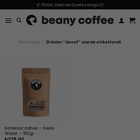
İçeriğe
📦 1500₺ Üzerinde Ücretsiz Kargo 📦
atla
Ana Sayfa
/
Ürünler “decaf” olarak etiketlendi
Kafeinsiz Kahve – Swiss
Water – 150gr
₺
275.00