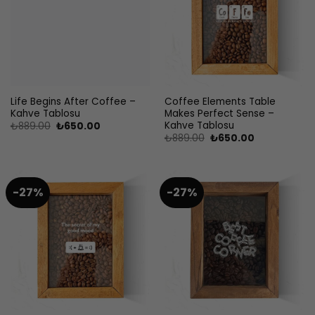
Life Begins After Coffee –
Coffee Elements Table
Kahve Tablosu
Makes Perfect Sense –
Kahve Tablosu
Orijinal
Şu
₺
889.00
₺
650.00
fiyat:
andaki
Orijinal
Şu
₺
889.00
₺
650.00
₺889.00.
fiyat:
fiyat:
andaki
₺650.00.
₺889.00.
fiyat:
₺650.00.
-27%
-27%