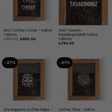
Best Coffee Corner – Kahve
Özel Tasarım-
Tablosu
Kişiselleştirilebilir Kahve
Tablosu
Orijinal
Şu
₺
889.00
₺
650.00
fiyat:
andaki
₺
750.00
₺889.00.
fiyat:
₺650.00.
-27%
-27%
Life Happens Coffee Helps –
Coffee Time – Kahve