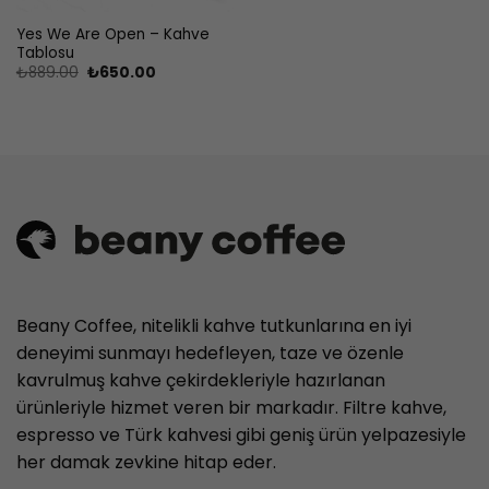
Yes We Are Open – Kahve
Tablosu
Orijinal
Şu
₺
889.00
₺
650.00
fiyat:
andaki
₺889.00.
fiyat:
₺650.00.
Beany Coffee, nitelikli kahve tutkunlarına en iyi
deneyimi sunmayı hedefleyen, taze ve özenle
kavrulmuş kahve çekirdekleriyle hazırlanan
ürünleriyle hizmet veren bir markadır. Filtre kahve,
espresso ve Türk kahvesi gibi geniş ürün yelpazesiyle
her damak zevkine hitap eder.