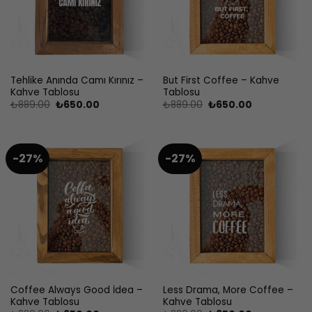
Tehlike Anında Camı Kırınız –
But First Coffee – Kahve
Kahve Tablosu
Tablosu
Orijinal
Şu
Orijinal
Şu
₺
889.00
₺
650.00
₺
889.00
₺
650.00
fiyat:
andaki
fiyat:
andaki
₺889.00.
fiyat:
₺889.00.
fiyat:
₺650.00.
₺650.00.
-27%
-27%
Coffee Always Good İdea –
Less Drama, More Coffee –
Kahve Tablosu
Kahve Tablosu