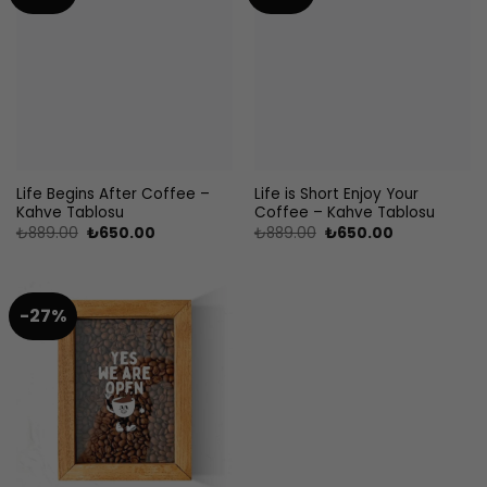
Life Begins After Coffee –
Life is Short Enjoy Your
Kahve Tablosu
Coffee – Kahve Tablosu
Orijinal
Şu
Orijinal
Şu
₺
889.00
₺
650.00
₺
889.00
₺
650.00
fiyat:
andaki
fiyat:
andaki
₺889.00.
fiyat:
₺889.00.
fiyat:
₺650.00.
₺650.00.
-27%