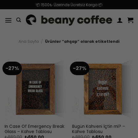
İçeriğe
📦 1500₺ Üzerinde Ücretsiz Kargo 📦
atla
Ana Sayfa
/
Ürünler “ahşap” olarak etiketlendi
-27%
-27%
In Case Of Emergency Break
Bugün Kahveni İçtin mi? –
Glass – Kahve Tablosu
Kahve Tablosu
Orijinal
Şu
Orijinal
Şu
₺
889.00
₺
650.00
₺
889.00
₺
650.00