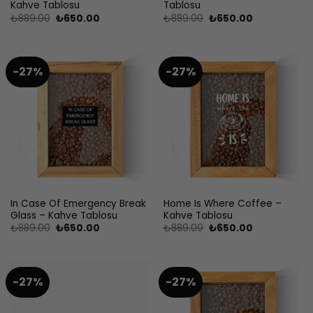
Kahve Tablosu
Tablosu
Orijinal
Şu
Orijinal
Şu
₺
889.00
₺
650.00
₺
889.00
₺
650.00
fiyat:
andaki
fiyat:
andaki
₺889.00.
fiyat:
₺889.00.
fiyat:
₺650.00.
₺650.00.
-27%
-27%
In Case Of Emergency Break
Home Is Where Coffee –
Glass – Kahve Tablosu
Kahve Tablosu
Orijinal
Şu
Orijinal
Şu
₺
889.00
₺
650.00
₺
889.00
₺
650.00
fiyat:
andaki
fiyat:
andaki
₺889.00.
fiyat:
₺889.00.
fiyat:
₺650.00.
₺650.00.
-27%
-27%