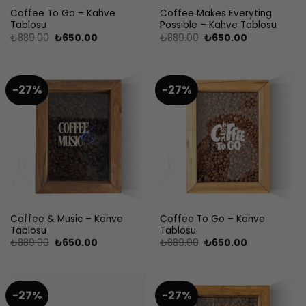
Coffee To Go – Kahve
Coffee Makes Everyting
Tablosu
Possible – Kahve Tablosu
Orijinal
Şu
Orijinal
Şu
₺
889.00
₺
650.00
₺
889.00
₺
650.00
fiyat:
andaki
fiyat:
andaki
₺889.00.
fiyat:
₺889.00.
fiyat:
₺650.00.
₺650.00.
-27%
-27%
Coffee & Music – Kahve
Coffee To Go – Kahve
Tablosu
Tablosu
Orijinal
Şu
Orijinal
Şu
₺
889.00
₺
650.00
₺
889.00
₺
650.00
fiyat:
andaki
fiyat:
andaki
₺889.00.
fiyat:
₺889.00.
fiyat:
₺650.00.
₺650.00.
-27%
-27%