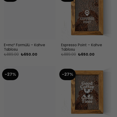
E=mc² Formülü – Kahve
Espresso Point – Kahve
Tablosu
Tablosu
Orijinal
Şu
Orijinal
Şu
₺
889.00
₺
650.00
₺
889.00
₺
650.00
fiyat:
andaki
fiyat:
andaki
₺889.00.
fiyat:
₺889.00.
fiyat:
₺650.00.
₺650.00.
-27%
-27%