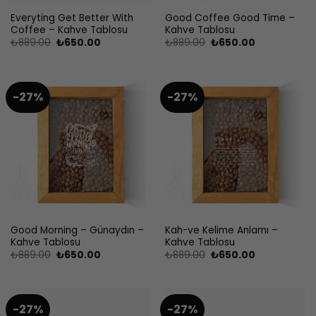
Everyting Get Better With
Good Coffee Good Time –
Coffee – Kahve Tablosu
Kahve Tablosu
Orijinal
Şu
Orijinal
Şu
₺
889.00
₺
650.00
₺
889.00
₺
650.00
fiyat:
andaki
fiyat:
andaki
₺889.00.
fiyat:
₺889.00.
fiyat:
₺650.00.
₺650.00.
-27%
-27%
Good Morning – Günaydın –
Kah-ve Kelime Anlamı –
Kahve Tablosu
Kahve Tablosu
Orijinal
Şu
Orijinal
Şu
₺
889.00
₺
650.00
₺
889.00
₺
650.00
fiyat:
andaki
fiyat:
andaki
₺889.00.
fiyat:
₺889.00.
fiyat:
₺650.00.
₺650.00.
-27%
-27%