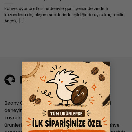
Kahve, uyarıcı etkisi nedeniyle gün içerisinde zindelik
kazandırsa da, akşam saatlerinde içildiğinde uyku kaçırabilir.
Ancak, [...]
×
Beany Coffee, nitelikli kahve tutkunlarına en iyi
deneyimi sunmayı hedefleyen, taze ve özenle
kavrulmuş kahve çekirdekleriyle hazırlanan
ürünleriyle hizmet veren bir markadır. Filtre kahve,