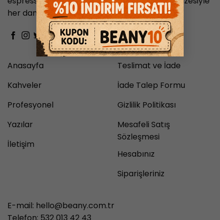
espresso ve Türk kahvesi gibi geniş ürün yelpazesiyle
her damak zevkine hitap eder.
Anasayfa
Teslimat ve İade
Kahveler
İade Talep Formu
Profesyonel
Gizlilik Politikası
Yazılar
Mesafeli Satış
Sözleşmesi
İletişim
Hesabınız
Siparişleriniz
E-mail:
hello@beany.com.tr
Telefon: 532 013 42 43