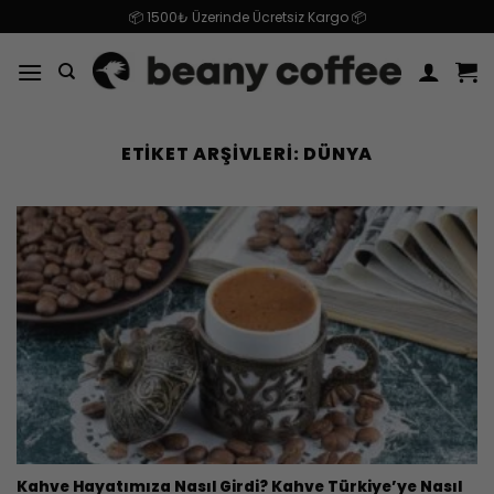
İçeriğe
📦 1500₺ Üzerinde Ücretsiz Kargo 📦
atla
ETIKET ARŞIVLERI:
DÜNYA
Kahve Hayatımıza Nasıl Girdi? Kahve Türkiye’ye Nasıl