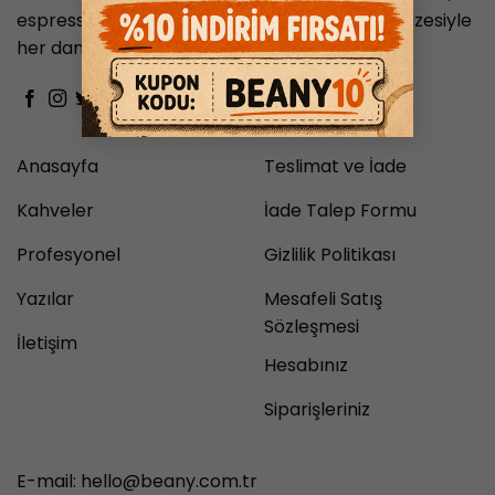
espresso ve Türk kahvesi gibi geniş ürün yelpazesiyle
her damak zevkine hitap eder.
Anasayfa
Teslimat ve İade
Kahveler
İade Talep Formu
Profesyonel
Gizlilik Politikası
Yazılar
Mesafeli Satış
Sözleşmesi
İletişim
Hesabınız
Siparişleriniz
E-mail:
hello@beany.com.tr