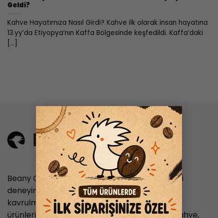
Geldi?
Kahve Hayatımıza Nasıl Girdi? Kahve ilk olarak insan hayatına
13.yy’da Etiyopya’nın Kaffa Bölgesinde keşfedildi. Kaffa’daki
[...]
×
Beany Coffee, nitelikli kahve tutkunlarına en iyi
deneyimi sunmayı hedefleyen, taze ve özenle
kavrulmuş kahve çekirdekleriyle hazırlanan
ürünleriyle hizmet veren bir markadır. Filtre kahve,