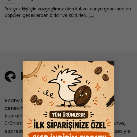
Pek çok kişi için vazgeçilmez olan kahve, dünya genelinde en
popüler içeceklerden biridir ve kültürleri, [...]
×
Beany Coffee, nitelikli kahve tutkunlarına en iyi
deneyimi sunmayı hedefleyen, taze ve özenle
kavrulmuş kahve çekirdekleriyle hazırlanan
ürünleriyle hizmet veren bir markadır. Filtre kahve,
espresso ve Türk kahvesi gibi geniş ürün yelpazesiyle