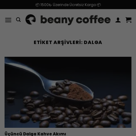
İçeriğe
📦 1500₺ Üzerinde Ücretsiz Kargo 📦
atla
ETIKET ARŞIVLERI:
DALGA
Üçüncü Dalga Kahve Akımı