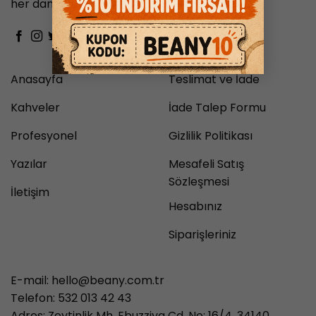
her damak zevkine hitap eder.
Anasayfa
Teslimat ve İade
Kahveler
İade Talep Formu
Profesyonel
Gizlilik Politikası
Yazılar
Mesafeli Satış
Sözleşmesi
İletişim
Hesabınız
Siparişleriniz
E-mail:
hello@beany.com.tr
Telefon: 532 013 42 43
Adres: Zeytinlik Mh. Ebuzziya Cd. No: 16/4, 34140