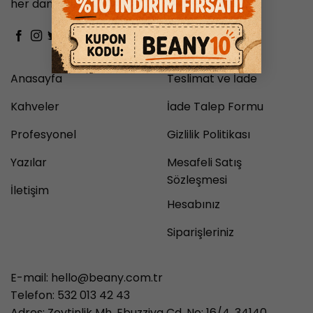
her damak zevkine hitap eder.
Anasayfa
Teslimat ve İade
Kahveler
İade Talep Formu
Profesyonel
Gizlilik Politikası
Yazılar
Mesafeli Satış
Sözleşmesi
İletişim
Hesabınız
Siparişleriniz
E-mail:
hello@beany.com.tr
Telefon: 532 013 42 43
Adres: Zeytinlik Mh. Ebuzziya Cd. No: 16/4, 34140