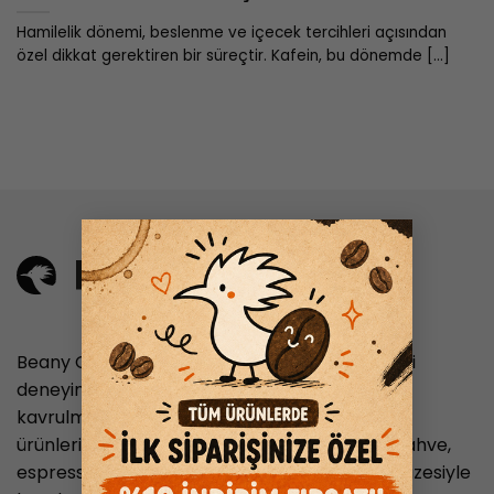
Hamilelik dönemi, beslenme ve içecek tercihleri açısından
özel dikkat gerektiren bir süreçtir. Kafein, bu dönemde [...]
×
Beany Coffee, nitelikli kahve tutkunlarına en iyi
deneyimi sunmayı hedefleyen, taze ve özenle
kavrulmuş kahve çekirdekleriyle hazırlanan
ürünleriyle hizmet veren bir markadır. Filtre kahve,
espresso ve Türk kahvesi gibi geniş ürün yelpazesiyle